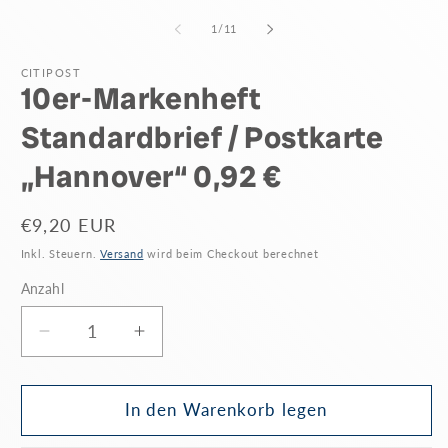
von
1
/
11
CITIPOST
10er-Markenheft
Standardbrief / Postkarte
„Hannover“ 0,92 €
Normaler
€9,20 EUR
Preis
Inkl. Steuern.
Versand
wird beim Checkout berechnet
Anzahl
Anzahl
Verringere
Erhöhe
die
die
Menge
Menge
für
für
In den Warenkorb legen
10er-
10er-