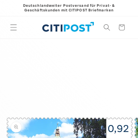
Direkt
Deutschlandweiter Postversand für Privat- &
zum
Geschäftskunden mit CITIPOST Briefmarken
Inhalt
Warenkorb
oduktinformationen
ingen