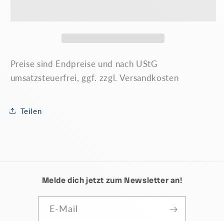
Markenheft
Markenheft
Standardbrief
Standardbrief
/
/
Postkarte
Postkarte
„Hannover“
„Hannover“
0,92
0,92
Preise sind Endpreise und nach UStG
€
€
umsatzsteuerfrei, ggf. zzgl. Versandkosten
Teilen
Melde dich jetzt zum Newsletter an!
E-Mail